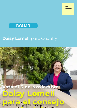
DONAR
Daisy Lomelí
para Cudahy
Vota el 3 de Noviembre
Daisy Lomelí
para el consejo